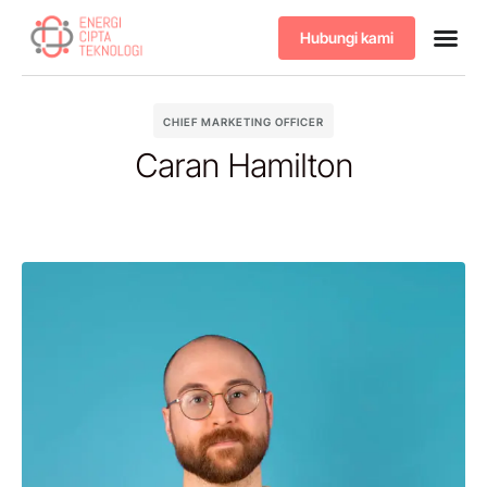
Hubungi kami
Tentang kami
Produk & 
CHIEF MARKETING OFFICER
Caran Hamilton