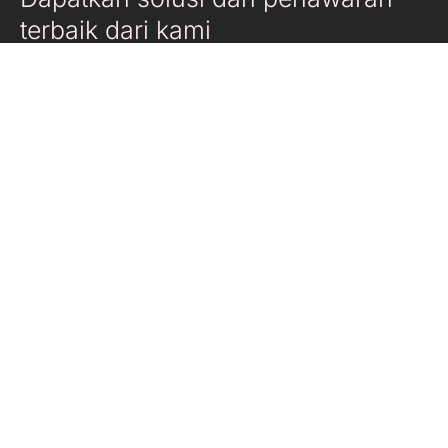
terbaik dari kami
Kami dengan senang hati akan menjawab
pertanyaan apa pun yang Anda miliki dan
membantu Anda menentukan layanan kami
mana yang paling sesuai dengan
kebutuhan Anda.
Hubungi kami di: 021-7985561
Mengapa Energi Cipta Teknologi merupakan pilihan
yang tepat?
Kami peduli dalam masalah klien dan siap
membantu!