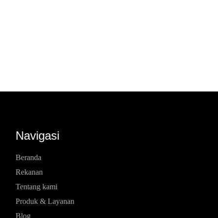
Navigasi
Beranda
Rekanan
Tentang kami
Produk & Layanan
Blog