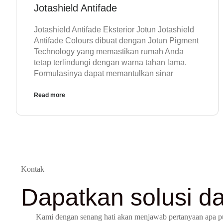
Jotashield Antifade
Jotashield Antifade Eksterior Jotun Jotashield
Antifade Colours dibuat dengan Jotun Pigment
Technology yang memastikan rumah Anda
tetap terlindungi dengan warna tahan lama.
Formulasinya dapat memantulkan sinar
Read more
Kontak
Dapatkan solusi da
Kami dengan senang hati akan menjawab pertanyaan apa 