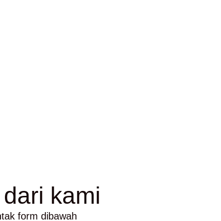
 dari kami
ntak form dibawah