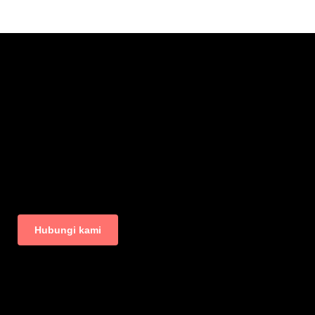
Hubungi kami