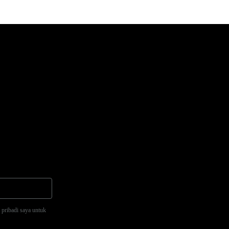
 pribadi saya untuk