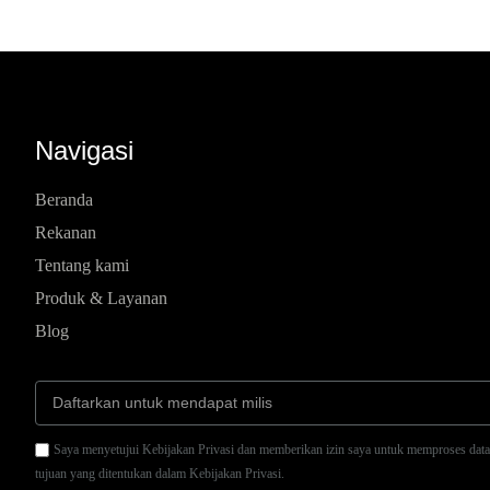
Navigasi
Beranda
Rekanan
Tentang kami
Produk & Layanan
Blog
Saya menyetujui Kebijakan Privasi dan memberikan izin saya untuk memproses data
tujuan yang ditentukan dalam Kebijakan Privasi.