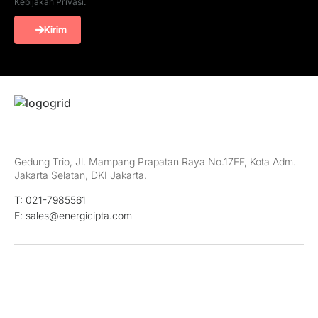
Kebijakan Privasi.
Kirim
Gedung Trio, Jl. Mampang Prapatan Raya No.17EF, Kota Adm.
Jakarta Selatan, DKI Jakarta.
T: 021-7985561
E: sales@energicipta.com
LinkedIn
Twitter
Youtube