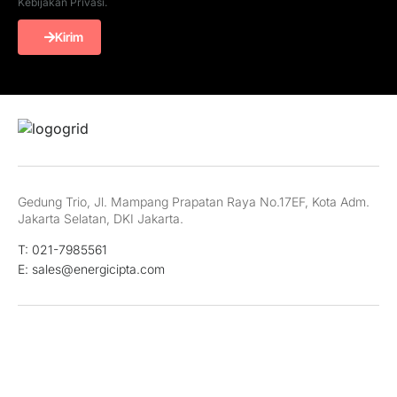
Kebijakan Privasi.
Kirim
Gedung Trio, Jl. Mampang Prapatan Raya No.17EF, Kota Adm.
Jakarta Selatan, DKI Jakarta.
T: 021-7985561
E: sales@energicipta.com
LinkedIn
Twitter
Youtube